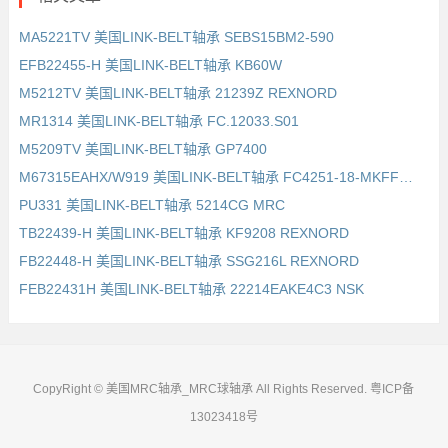
MA5221TV 美国LINK-BELT轴承 SEBS15BM2-590
EFB22455-H 美国LINK-BELT轴承 KB60W
M5212TV 美国LINK-BELT轴承 21239Z REXNORD
MR1314 美国LINK-BELT轴承 FC.12033.S01
M5209TV 美国LINK-BELT轴承 GP7400
M67315EAHX/W919 美国LINK-BELT轴承 FC4251-18-MKFFPD REXNORD
PU331 美国LINK-BELT轴承 5214CG MRC
TB22439-H 美国LINK-BELT轴承 KF9208 REXNORD
FB22448-H 美国LINK-BELT轴承 SSG216L REXNORD
FEB22431H 美国LINK-BELT轴承 22214EAKE4C3 NSK
CopyRight © 美国MRC轴承_MRC球轴承 All Rights Reserved.
粤ICP备
13023418号