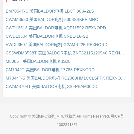
EM7054T-C 美国BALDOR电机 LBCT 30 A-2LS
CWAM3550 美国BALDOR电机 5303SBKFF MRC
CWDL3513 美国BALDOR电机 XQP11592 REXNORD
CWDL3504 美国BALDOR电机 CNBE-16-SB
VWDL3507 美国BALDOR电机 G2AMR225 REXNORD
CSSWDM3558T 美国BALDOR电机 ZNT62115120540 REXNORD
M8005T 美国BALDOR电机 KBS20
CM7042T 美国BALDOR电机 17788 REXNORD
M7044T-5 美国BALDOR电机 RC2080HM1CCLSFPK REXNORD
CWAM3704T 美国BALDOR电机 SSEPBAM30DD
CopyRight © 美国MRC轴承_MRC球轴承 All Rights Reserved.
粤ICP备
13023418号